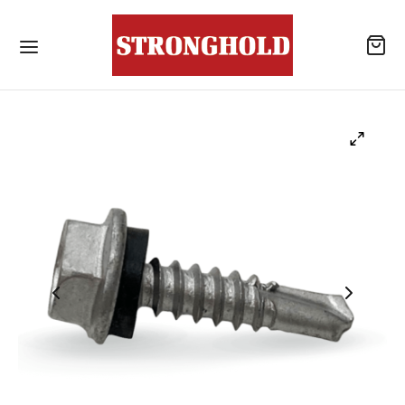
ลิตภัณฑ์
้านค้า
าเจาะเสียบเหล็ก
โลหะสำหรับงานโครงสร้างเหล็ก / สกรูยึดหลังคา
แบบไม่เจาะนำปลายสว่าน
รณ์เสริมสำหรับหลังคา
ังคอนกรีต
าเคมีสำหรับงานเจาะเสียบเหล็ก / พุกเคมี
แอน นัท
าเคมีสำหรับงานเจาะเสียบเหล็ก / อุปกรณ์เสริม
ับจุดยึดสารเคมี