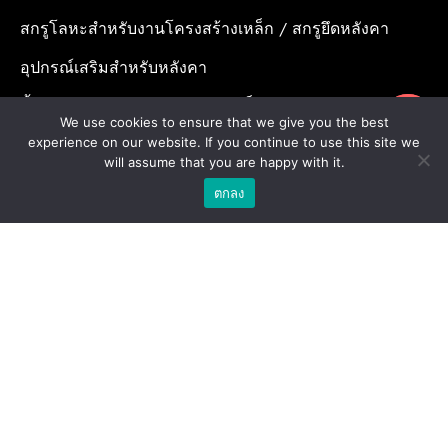
สกรูโลหะสำหรับงานโครงสร้างเหล็ก / สกรูยึดหลังคา
อุปกรณ์เสริมสำหรับหลังคา
น้ำยาเคมีสำหรับงานเจาะเสียบเหล็ก / พุกเคมี
ขอใบเสนอราคา
We use cookies to ensure that we give you the best
น้ำยาเคมีสำหรับงานเจาะเสียบเหล็ก / อุปกรณ์เสริมสำหรับ
experience on our website. If you continue to use this site we
will assume that you are happy with it.
จุดยึดสารเคมี
ตกลง
พุกสำหรับงานก่อสร้าง/ พุกเหล็ก /พุกเบ่ง
โบล แอน นัท
ดอกสว่าน
Copyright © 2026 | Stronghold Asia, All Rights Reserved |
Website Designed & Developed by:
Stronghold Asia