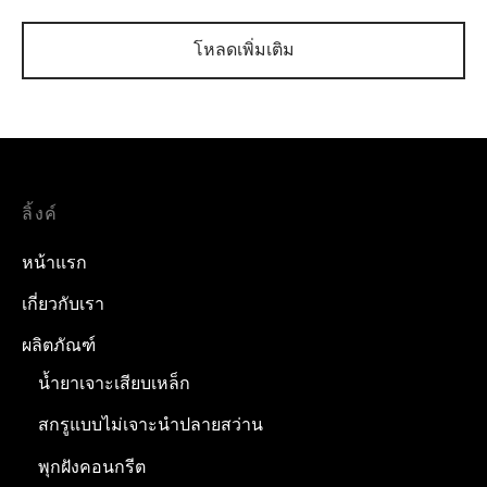
โหลดเพิ่มเติม
ลิ้งค์
หน้าแรก
เกี่ยวกับเรา
ผลิตภัณฑ์
น้ำยาเจาะเสียบเหล็ก
สกรูแบบไม่เจาะนำปลายสว่าน
พุกฝังคอนกรีต