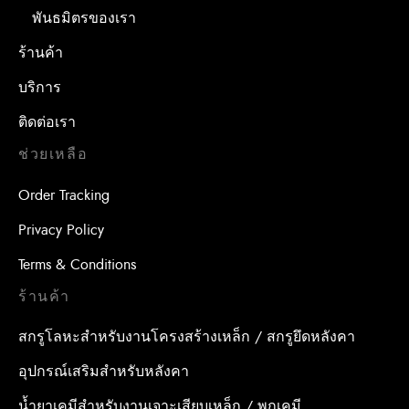
พันธมิตรของเรา
ร้านค้า
บริการ
ติดต่อเรา
ช่วยเหลือ
Order Tracking
Privacy Policy
Terms & Conditions
ร้านค้า
สกรูโลหะสำหรับงานโครงสร้างเหล็ก / สกรูยึดหลังคา
อุปกรณ์เสริมสำหรับหลังคา
น้ำยาเคมีสำหรับงานเจาะเสียบเหล็ก / พุกเคมี