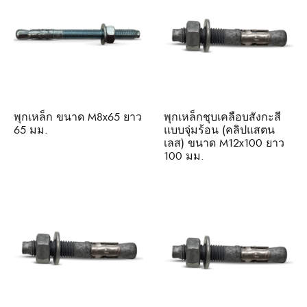
ว่าน
ำหรับงานก่อสร้าง/ พุกเหล็ก /พุกเบ่ง
มิตรของเรา
แอน นัท
ว่าน
พุกเหล็ก ขนาด M8x65 ยาว
พุกเหล็กชุบเคลือบสังกะสี
65 มม.
แบบจุ่มร้อน (คลิปแสตน
เลส) ขนาด M12x100 ยาว
100 มม.