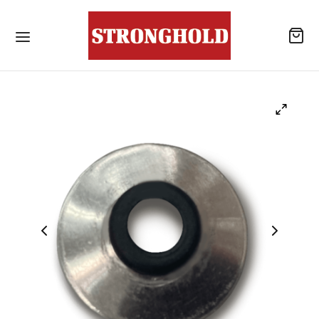
ลิตภัณฑ์
้านค้า
าเจาะเสียบเหล็ก
โลหะสำหรับงานโครงสร้างเหล็ก / สกรูยึดหลังคา
แบบไม่เจาะนำปลายสว่าน
รณ์เสริมสำหรับหลังคา
ังคอนกรีต
าเคมีสำหรับงานเจาะเสียบเหล็ก / พุกเคมี
แอน นัท
าเคมีสำหรับงานเจาะเสียบเหล็ก / อุปกรณ์เสริม
ับจุดยึดสารเคมี