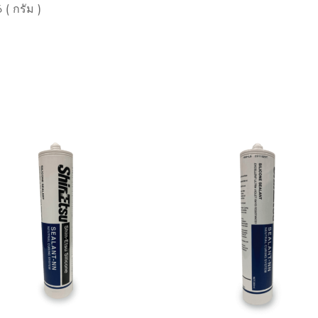
 ( กรัม )