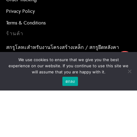
Privacy Policy
Terms & Conditions
ร้านค้า
สกรูโลหะสำหรับงานโครงสร้างเหล็ก / สกรูยึดหลังคา
อุปกรณ์เสริมสำหรับหลังคา
ขอใบเสนอราคา
We use cookies to ensure that we give you the best
experience on our website. If you continue to use this site we
น้ำยาเคมีสำหรับงานเจาะเสียบเหล็ก / พุกเคมี
will assume that you are happy with it.
ตกลง
น้ำยาเคมีสำหรับงานเจาะเสียบเหล็ก / อุปกรณ์เสริมสำหรับ
จุดยึดสารเคมี
พุกสำหรับงานก่อสร้าง/ พุกเหล็ก /พุกเบ่ง
โบล แอน นัท
ดอกสว่าน