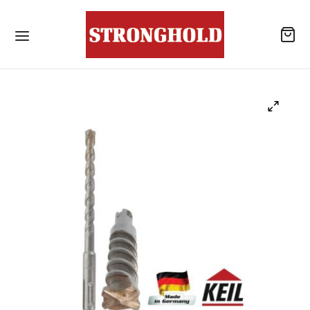
ลิตภัณฑ์
้านค้า
าเจาะเสียบเหล็ก
โลหะสำหรับงานโครงสร้างเหล็ก / สกรูยึดหลังคา
แบบไม่เจาะนำปลายสว่าน
รณ์เสริมสำหรับหลังคา
ังคอนกรีต
าเคมีสำหรับงานเจาะเสียบเหล็ก / พุกเคมี
แอน นัท
าเคมีสำหรับงานเจาะเสียบเหล็ก / อุปกรณ์เสริม
ับจุดยึดสารเคมี