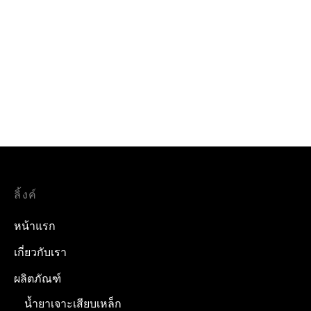
โพลียูรีเทน AUTOSEALER
แหวนรองอลูมิเนียม /
101A งานยาแนวรอยต่อ
แหวนรอง 26 mm EPDM
Dome Washer
ลิ้งค์
หน้าแรก
เกี่ยวกับเรา
ผลิตภัณฑ์
น้ำยาเจาะเสียบเหล็ก