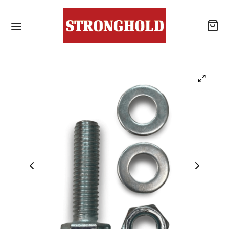
ลิตภัณฑ์
้านค้า
าเจาะเสียบเหล็ก
โลหะสำหรับงานโครงสร้างเหล็ก / สกรูยึดหลังคา
แบบไม่เจาะนำปลายสว่าน
รณ์เสริมสำหรับหลังคา
ังคอนกรีต
าเคมีสำหรับงานเจาะเสียบเหล็ก / พุกเคมี
แอน นัท
าเคมีสำหรับงานเจาะเสียบเหล็ก / อุปกรณ์เสริม
ับจุดยึดสารเคมี