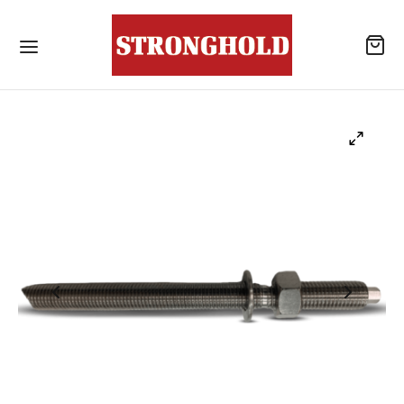
ลิตภัณฑ์
้านค้า
าเจาะเสียบเหล็ก
โลหะสำหรับงานโครงสร้างเหล็ก / สกรูยึดหลังคา
แบบไม่เจาะนำปลายสว่าน
รณ์เสริมสำหรับหลังคา
ังคอนกรีต
าเคมีสำหรับงานเจาะเสียบเหล็ก / พุกเคมี
แอน นัท
าเคมีสำหรับงานเจาะเสียบเหล็ก / อุปกรณ์เสริม
ับจุดยึดสารเคมี