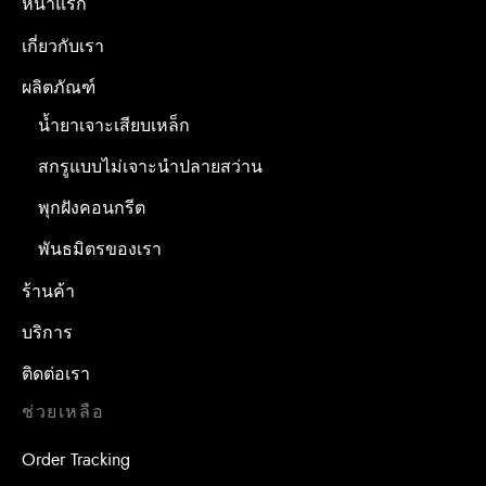
หน้าแรก
เกี่ยวกับเรา
ผลิตภัณฑ์
น้ำยาเจาะเสียบเหล็ก
สกรูแบบไม่เจาะนำปลายสว่าน
พุกฝังคอนกรีต
พันธมิตรของเรา
ร้านค้า
บริการ
ติดต่อเรา
ช่วยเหลือ
Order Tracking