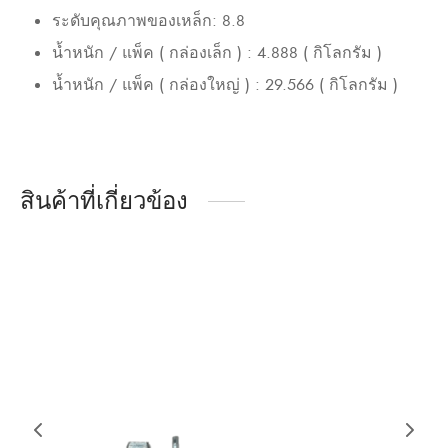
ระดับคุณภาพของเหล็ก: 8.8
น้ำหนัก / แพ็ค ( กล่องเล็ก ) : 4.888 ( กิโลกรัม )
น้ำหนัก / แพ็ค ( กล่องใหญ่ ) : 29.566 ( กิโลกรัม )
สินค้าที่เกี่ยวข้อง