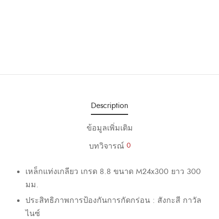
Description
ข้อมูลเพิ่มเติม
บทวิจารณ์
0
เหล็กแท่งเกลียว เกรด 8.8 ขนาด M24x300 ยาว 300
มม.
ประสิทธิภาพการป้องกันการกัดกร่อน : สังกะสี กาวัล
ไนซ์