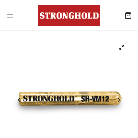
ลิตภัณฑ์
้านค้า
าเจาะเสียบเหล็ก
โลหะสำหรับงานโครงสร้างเหล็ก / สกรูยึดหลังคา
แบบไม่เจาะนำปลายสว่าน
รณ์เสริมสำหรับหลังคา
ังคอนกรีต
าเคมีสำหรับงานเจาะเสียบเหล็ก / พุกเคมี
แอน นัท
าเคมีสำหรับงานเจาะเสียบเหล็ก / อุปกรณ์เสริม
ับจุดยึดสารเคมี