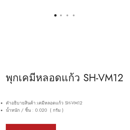
ว่าน
ำหรับงานก่อสร้าง/ พุกเหล็ก /พุกเบ่ง
มิตรของเรา
แอน นัท
ว่าน
พุกเคมีหลอดแก้ว SH-VM12
คำอธิบายสินค้า
:
เคมีหลอดแก้ว
SH-VM12
น้ำหนัก
/
ชิ้น
:
0.020
(
กรัม
)