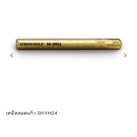
เคมีหลอดแก้ว SH-VM24