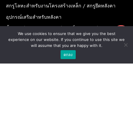
สกรูโลหะสำหรับงานโครงสร้างเหล็ก / สกรูยึดหลังคา
อุปกรณ์เสริมสำหรับหลังคา
น้ำยาเคมีสำหรับงานเจาะเสียบเหล็ก / พุกเคมี
ขอใบเสนอราคา
We use cookies to ensure that we give you the best
น้ำยาเคมีสำหรับงานเจาะเสียบเหล็ก / อุปกรณ์เสริมสำหรับ
experience on our website. If you continue to use this site we
will assume that you are happy with it.
จุดยึดสารเคมี
ตกลง
พุกสำหรับงานก่อสร้าง/ พุกเหล็ก /พุกเบ่ง
โบล แอน นัท
ดอกสว่าน
Copyright © 2026 | Stronghold Asia, All Rights Reserved |
Website Designed & Developed by:
Stronghold Asia