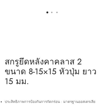
ว่าน
ำหรับงานก่อสร้าง/ พุกเหล็ก /พุกเบ่ง
มิตรของเรา
แอน นัท
ว่าน
สกรูยึดหลังคาคลาส 2
ขนาด 8-15×15 หัวปุ่ม ยาว
15 มม.
ประสิทธิภาพการป้องกันการกัดกร่อน : มาตรฐานออสเตรเลีย