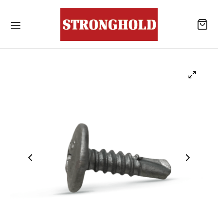
ลิตภัณฑ์
้านค้า
าเจาะเสียบเหล็ก
โลหะสำหรับงานโครงสร้างเหล็ก / สกรูยึดหลังคา
แบบไม่เจาะนำปลายสว่าน
รณ์เสริมสำหรับหลังคา
ังคอนกรีต
าเคมีสำหรับงานเจาะเสียบเหล็ก / พุกเคมี
แอน นัท
าเคมีสำหรับงานเจาะเสียบเหล็ก / อุปกรณ์เสริม
ับจุดยึดสารเคมี