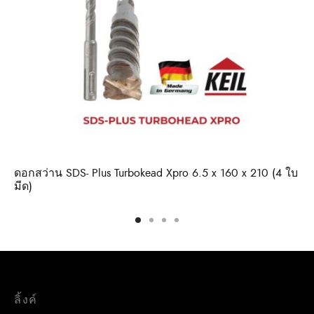
ดอกสว่าน SDS- Plus Turbokead Xpro 6.5 x 160 x 210 (4 ใบ
มีด)
ลิ้งค์