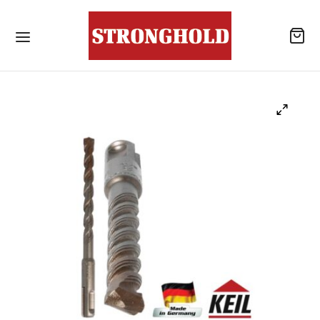
ลิตภัณฑ์
้านค้า
าเจาะเสียบเหล็ก
โลหะสำหรับงานโครงสร้างเหล็ก / สกรูยึดหลังคา
แบบไม่เจาะนำปลายสว่าน
รณ์เสริมสำหรับหลังคา
ังคอนกรีต
าเคมีสำหรับงานเจาะเสียบเหล็ก / พุกเคมี
แอน นัท
าเคมีสำหรับงานเจาะเสียบเหล็ก / อุปกรณ์เสริม
ับจุดยึดสารเคมี