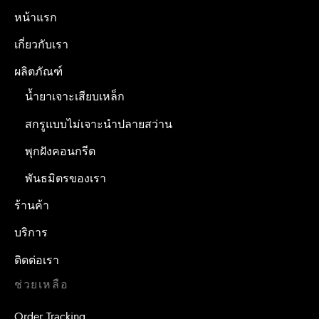
หน้าแรก
เกี่ยวกับเรา
ผลิตภัณฑ์
น้ำยาเจาะเสียบเหล็ก
สกรูแบบไม่เจาะนำปลายสว่าน
พุกฝังคอนกรีต
พันธมิตรของเรา
ร้านค้า
บริการ
ติดต่อเรา
ช่วยเหลือ
Order Tracking