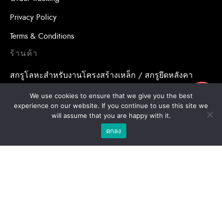
Privacy Policy
Terms & Conditions
ร้านค้า
สกรูโลหะสำหรับงานโครงสร้างเหล็ก / สกรูยึดหลังคา
อุปกรณ์เสริมสำหรับหลังคา
ขอใบเสนอราคา
We use cookies to ensure that we give you the best
experience on our website. If you continue to use this site we
น้ำยาเคมีสำหรับงานเจาะเสียบเหล็ก / พุกเคมี
will assume that you are happy with it.
ตกลง
น้ำยาเคมีสำหรับงานเจาะเสียบเหล็ก / อุปกรณ์เสริมสำหรับ
จุดยึดสารเคมี
พุกสำหรับงานก่อสร้าง/ พุกเหล็ก /พุกเบ่ง
โบล แอน นัท
ดอกสว่าน