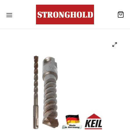
ลิตภัณฑ์
้านค้า
าเจาะเสียบเหล็ก
โลหะสำหรับงานโครงสร้างเหล็ก / สกรูยึดหลังคา
แบบไม่เจาะนำปลายสว่าน
รณ์เสริมสำหรับหลังคา
ังคอนกรีต
าเคมีสำหรับงานเจาะเสียบเหล็ก / พุกเคมี
แอน นัท
าเคมีสำหรับงานเจาะเสียบเหล็ก / อุปกรณ์เสริม
ับจุดยึดสารเคมี