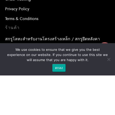
Privacy Policy
Terms & Conditions
ร้านค้า
สกรูโลหะสำหรับงานโครงสร้างเหล็ก / สกรูยึดหลังคา
อุปกรณ์เสริมสำหรับหลังคา
ขอใบเสนอราคา
We use cookies to ensure that we give you the best
experience on our website. If you continue to use this site we
น้ำยาเคมีสำหรับงานเจาะเสียบเหล็ก / พุกเคมี
will assume that you are happy with it.
ตกลง
น้ำยาเคมีสำหรับงานเจาะเสียบเหล็ก / อุปกรณ์เสริมสำหรับ
จุดยึดสารเคมี
พุกสำหรับงานก่อสร้าง/ พุกเหล็ก /พุกเบ่ง
โบล แอน นัท
ดอกสว่าน