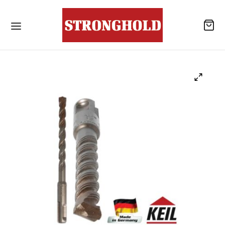
ลิตภัณฑ์
้านค้า
าเจาะเสียบเหล็ก
โลหะสำหรับงานโครงสร้างเหล็ก / สกรูยึดหลังคา
แบบไม่เจาะนำปลายสว่าน
รณ์เสริมสำหรับหลังคา
ังคอนกรีต
าเคมีสำหรับงานเจาะเสียบเหล็ก / พุกเคมี
แอน นัท
าเคมีสำหรับงานเจาะเสียบเหล็ก / อุปกรณ์เสริม
ับจุดยึดสารเคมี