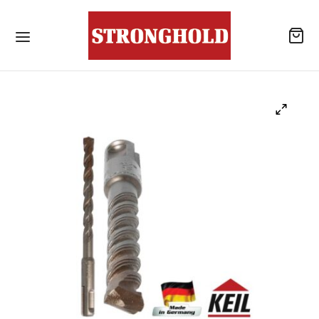
ลิตภัณฑ์
้านค้า
าเจาะเสียบเหล็ก
โลหะสำหรับงานโครงสร้างเหล็ก / สกรูยึดหลังคา
แบบไม่เจาะนำปลายสว่าน
รณ์เสริมสำหรับหลังคา
ังคอนกรีต
าเคมีสำหรับงานเจาะเสียบเหล็ก / พุกเคมี
แอน นัท
าเคมีสำหรับงานเจาะเสียบเหล็ก / อุปกรณ์เสริม
ับจุดยึดสารเคมี