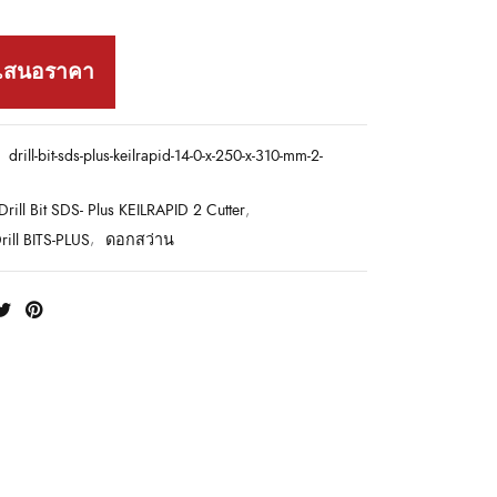
เสนอราคา
:
drill-bit-sds-plus-keilrapid-14-0-x-250-x-310-mm-2-
Drill Bit SDS- Plus KEILRAPID 2 Cutter
,
ill BITS-PLUS
,
ดอกสว่าน