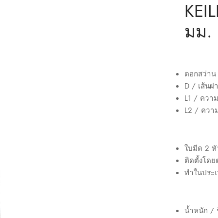
KEIL
มม. 
ดอกสว่าน 
D / เส้นผ
L1 / ควา
L2 / ควา
ใบมีด 2 หั
ติดตั้งโดย
ทำในประเ
น้ำหนัก / ช