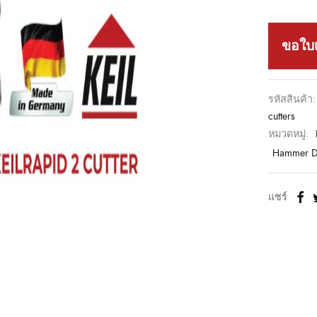
ขอใบ
รหัสสินค้า
cutters
หมวดหมู่:
Hammer Dr
แชร์