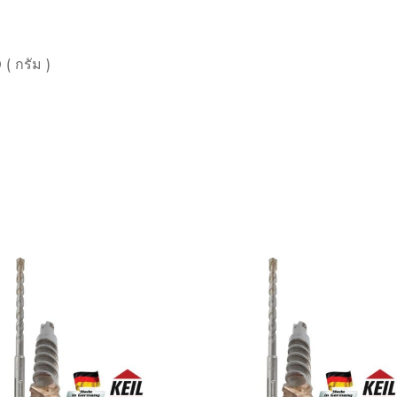
 ( กรัม )